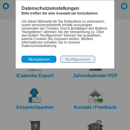
Mein-Abfallkalender
Datenschutzeinstellungen
Stadt Bad Vilbel
Bitte treffen Sie eine Auswahl um fortzufahren
Um diese Webseite für Sie fortlaufend zu verbessern,
sowie benutzeroptimierte Inhalte anzuzeigen
verwenden wir Cookies. Durch Bestätigen des Buttons
"Akzeptieren" stimmen Sie der Verwendung zu. Über
den Button "Konfigurieren" können Sie auswählen,
welche Cookies Sie zulassen wollen. Weitere
Informationen erhalten Sie in unserer
Termine
Denk-dran
Datenschutzerklärung.
iCalendar Export
Jahreskalender PDF
Ansprechpartner
Kontakt / Feedback