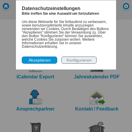
Mein-Abfallkalender
Datenschutzeinstellungen
Stadt Bad Vilbel
Bitte treffen Sie eine Auswahl um fortzufahren
Um diese Webseite für Sie fortlaufend zu verbessern,
sowie benutzeroptimierte Inhalte anzuzeigen
verwenden wir Cookies. Durch Bestätigen des Buttons
"Akzeptieren" stimmen Sie der Verwendung zu. Über
den Button "Konfigurieren" können Sie auswählen,
welche Cookies Sie zulassen wollen. Weitere
Informationen erhalten Sie in unserer
Termine
Denk-dran
Datenschutzerklärung.
iCalendar Export
Jahreskalender PDF
Ansprechpartner
Kontakt / Feedback